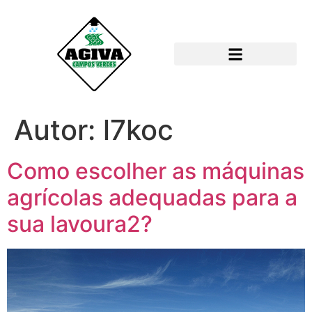
Autor:
l7koc
Como escolher as máquinas
agrícolas adequadas para a
sua lavoura2?