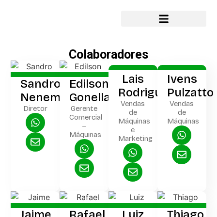
Colaboradores
Lais
Ivens
Sandro
Edilson
Rodrigues
Pulzatto
Nenemann
Gonella
Vendas
Vendas
Diretor
Gerente
de
de
Comercial
Máquinas
Máquinas
–
e
Máquinas
Marketing
Jaime
Rafael
Luiz
Thiago